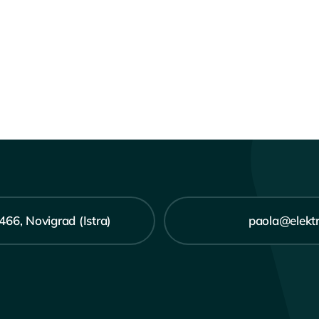
466, Novigrad (Istra)
paola@elekt