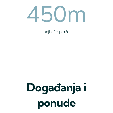
450
m
najbliža plaža
Događanja i
ponude