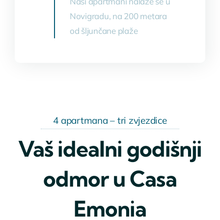
Naši apartmani nalaze se u
Novigradu, na 200 metara
od šljunčane plaže
4 apartmana – tri zvjezdice
Vaš idealni godišnji
odmor u Casa
Emonia