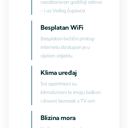
nezaboravan godišnji odmor
– i uz Vašeg čupavca
Besplatan WiFi
Besplatan bežični pristup
internetu dostupan je u
cijelom objektu
Klima uređaj
Svi apartmani su
klimatizirani te imaju balkon
i dnevni boravak s TV-om
Blizina mora