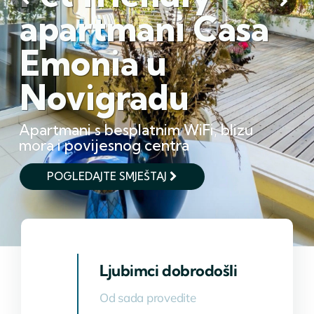
apartmani Casa
Emonia u
Novigradu
Apartmani s besplatnim WiFi, blizu
mora i povijesnog centra
POGLEDAJTE SMJEŠTAJ
Ljubimci dobrodošli
Od sada provedite